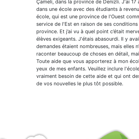
Çameli, dans la province de Denizli. J'ai 17
dans une école avec des étudiants à revenu
école, qui est une province de l'Ouest co
service de l'Est en raison de ses conditions
province. Et j’ai vu à quel point c’était mer
élèves exigeants. J'étais abasourdi. Il y ava
demandes étaient nombreuses, mais elles n’
raconter beaucoup de choses en détail, mai
Toute aide que vous apporterez à mon écol
yeux de mes enfants. Veuillez inclure l'école
vraiment besoin de cette aide et qui ont des
de vos nouvelles le plus tôt possible.