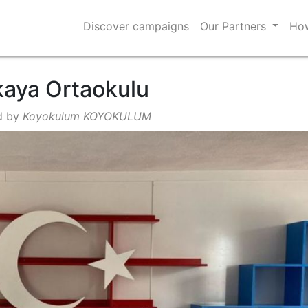
Discover campaigns
Our Partners
How
kaya Ortaokulu
d by
Koyokulum KOYOKULUM