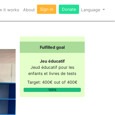
Sign in
Donate
 it works
About
Language
Fulfilled goal
Jeu éducatif
Jeud éducatif pour les
enfants et livres de tests
Target: 400€ out of 400€
100%