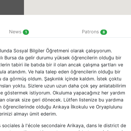
News
Patrons
1
8
kulunda Sosyal Bilgiler Öğretmeni olarak çalışıyorum.
ılı Bursa da gelir durumu yüksek öğrencilerin olduğu bir
zlerin tabiri ile batıda bir il olan ancak çalışma şartları ve
ula atandım. Ve hala talep eden öğrencilerin olduğu bir
 da görmüş oldum. Şaşkınlık içinde kaldım. İstek çoktu
ları yoktu. Sizlere uzun uzun daha çok şey anlatabilirim
 ile göstermek istiyorum. Okuluma yapacağınız her yardım
an olarak size geri dönecek. Lütfen listenize bu yardıma
an öğrencilerinde olduğu Arıkaya İlkokulu ve Oryaplulunu
rinizi almayı ümit ederim.
sociales à l'école secondaire Arikaya, dans le district de