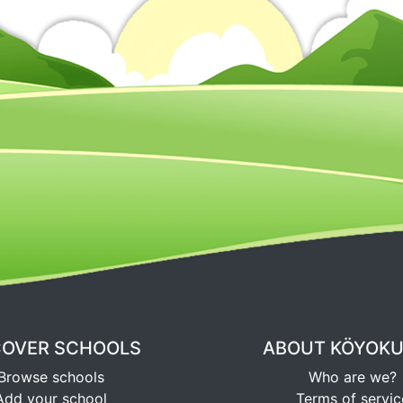
COVER SCHOOLS
ABOUT KÖYOK
Browse schools
Who are we?
Add your school
Terms of servic