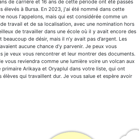
 ans de carrière et 16 ans de cette période ont été passés
s élevés à Bursa. En 2023, j'ai été nommé dans cette
mme nous l'appelons, mais qui est considérée comme un
 de travail et de sa localisation, avec une nomination hors
veilleux de travailler dans une école où il y avait encore des
it beaucoup de désir, mais il n’y avait pas d’argent. Les
avaient aucune chance d’y parvenir. Je peux vous
s je veux vous rencontrer et leur montrer des documents.
e vous reviendra comme une lumière voire un volcan aux
 primaire Arikaya et Oryaplul dans votre liste, qui ont
 élèves qui travaillent dur. Je vous salue et espère avoir