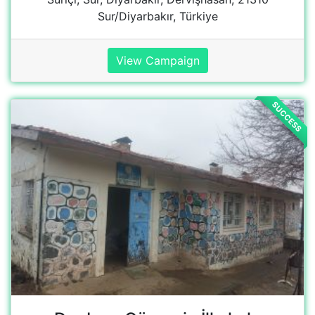
Dagbası Güvercin İlkokulu
Siverek/Şanlıurfa, Türkiye
View school
SUCCESS