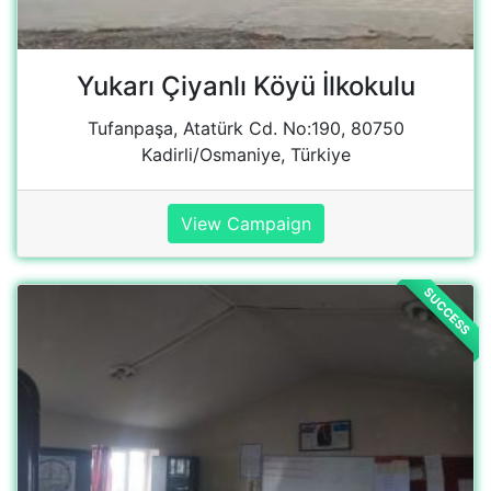
Dagbası Güvercin İlk okulu
Hasan Çelebi, Cumhuriyet Cd. No:2, 63600
Siverek/Şanlıurfa, Türkiye
View school