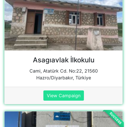
View Campaign
SUCCESS
Çubuklu ilkokulu
Çubuklu, Çubuklu Köyü Yolu, 63600 Siverek/