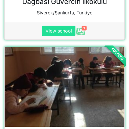
Gözpınar İlkokulu
Gözpinar/Siirt, Türkiye
View school
SUCCESS