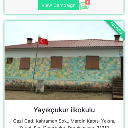
Yayıkçukur ilkokulu
Gazi Cad. Kahraman Sok., Mardin Kapısı Yakını,
Suriçi, Sur, Diyarbakır, Dervişhasan, 21310
Sur/Diyarbakır, Türkiye
View Campaign
SUCCESS