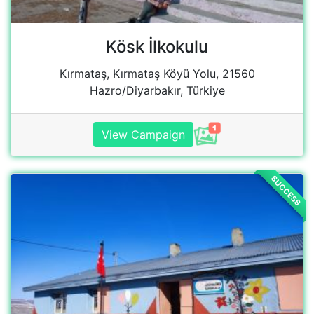
Aşağı Dalören İlkokulu
Diyadin/Ağrı, Türkiye
View school
SUCCESS