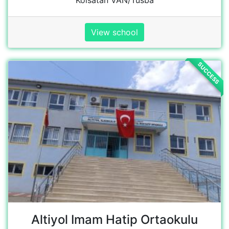
Altiyol Imam Hatip Ortaokulu
Tepebaşı mahallesi 20, Tepebaşı, 47750
Dargeçit/Mardin, Türkiye
View Campaign
SUCCESS