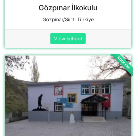
AKCAYOL ilkortaokulu
Akçayol/Beytüşşebap/Şırnak, Türkiye
View school
SUCCESS