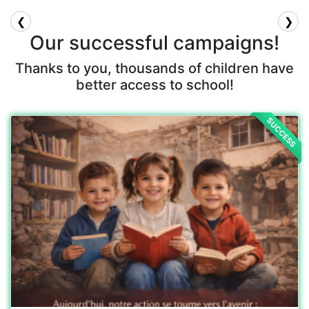
RECONSTRUIRE L’ESPOIR A
HATAY
C82X+PW Kırıkhan/Hatay, Türkiye
View Campaign
SUCCESS