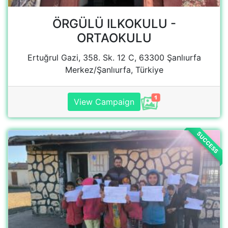
Revşanlı İlkokulu
Hasan Çelebi, Cumhuriyet Cd. No:10, 63600
Siverek/Şanlıurfa, Türkiye
View Campaign