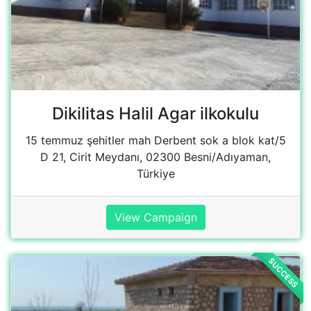
View Campaign
SUCCESS
Sallica Ilkokulu
İstasyon, İstasyon Cd. 13. Sok, 21950
Ergani/Diyarbakır, Türkiye