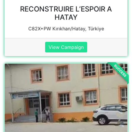
Yukarı Çiyanlı Köyü İlkokulu
Tufanpaşa, Atatürk Cd. No:190, 80750
Kadirli/Osmaniye, Türkiye
View Campaign
SUCCESS