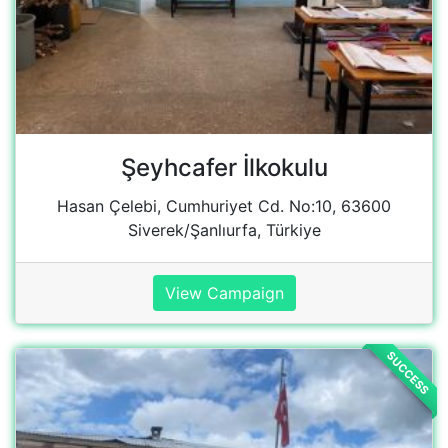
SUCCESS
Asagıavlak İlkokulu
Cami, Atatürk Cd. No:22, 21560
Hazro/Diyarbakır, Türkiye