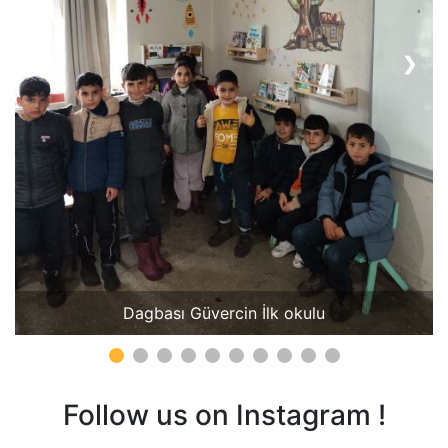
Çubuklu ilkokulu
Follow us on Instagram !
❮
❯
Our successful campaigns!
Thanks to you, thousands of children have
better access to school!
SUCCESS