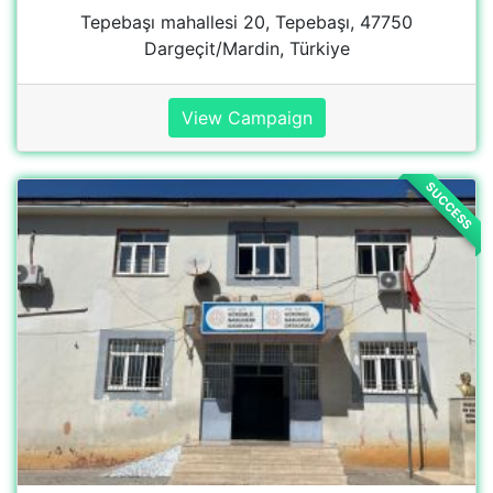
Narlıdere Ilkokulu
8HM9+JW Görümlü/Silopi/Şırnak, Türkiye
View Campaign
SUCCESS