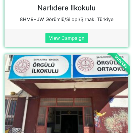
ÖRGÜLÜ ILKOKULU -
ORTAOKULU
Ertuğrul Gazi, 358. Sk. 12 C, 63300 Şanlıurfa
Merkez/Şanlıurfa, Türkiye
View Campaign
SUCCESS