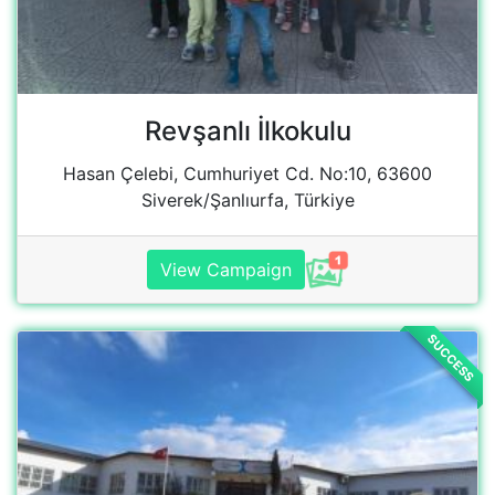
SUCCESS
Dikilitas Halil Agar ilkokulu
15 temmuz şehitler mah Derbent sok a blok kat/5
D 21, Cirit Meydanı, 02300 Besni/Adıyaman,
Türkiye