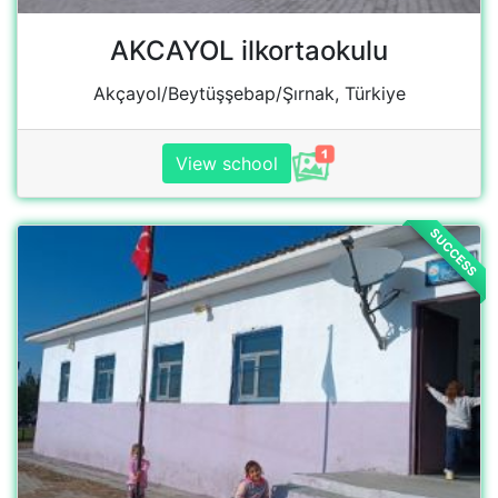
Kösk İlkokulu
Kırmataş, Kırmataş Köyü Yolu, 21560
Hazro/Diyarbakır, Türkiye
View Campaign
SUCCESS