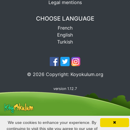
Legal mentions
CHOOSE LANGUAGE
French
English
Turkish
©
2026
Copyright:
Koyokulum.org
version 1.12.7
We use cookies to enhance your experience. By
✖
continuing to visit this site you agree to our use of