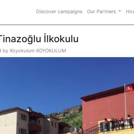
Discover campaigns
Our Partners
How
 Tinazoğlu İlkokulu
d by
Koyokulum KOYOKULUM