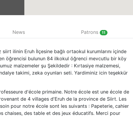
News
Patrons
11
rt ilinin Eruh İlçesine bağlı ortaokul kurumlarını içinde
en öğrencisi bulunun 84 ilkokul öğrenci mevcutlu bir köy
umuz malzemeler şu Şekildedir : Kırtasiye malzemesi,
dalye takimi, zeka oyunları seti. Yardiminiz icin teşekkür
ofesseure d'école primaine. Notre école est une école de
rovenant de 4 villages d'Eruh de la province de Siirt. Les
in pour notre école sont les suivants : Papeterie, cahier
des chaises, des table et des jeux éducatifs. Merci pour