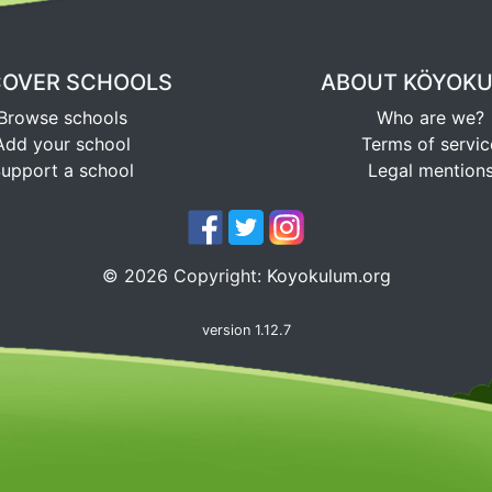
COVER SCHOOLS
ABOUT KÖYOK
Browse schools
Who are we?
Add your school
Terms of servic
upport a school
Legal mention
©
2026
Copyright:
Koyokulum.org
version 1.12.7