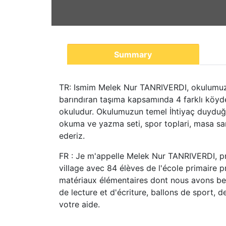
Summary
TR: Ismim Melek Nur TANRIVERDI, okulumuz sii
barındıran taşıma kapsamında 4 farklı köyd
okuludur. Okulumuzun temel İhtiyaç duyduğ
okuma ve yazma seti, spor toplari, masa san
ederiz.
FR : Je m'appelle Melek Nur TANRIVERDI, pr
village avec 84 élèves de l'école primaire p
matériaux élémentaires dont nous avons beso
de lecture et d'écriture, ballons de sport, 
votre aide.