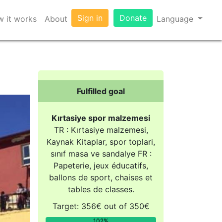
Sign in
Donate
 it works
About
Language
Fulfilled goal
Kırtasiye spor malzemesi
TR : Kırtasiye malzemesi,
Kaynak Kitaplar, spor toplari,
sınıf masa ve sandalye FR :
Papeterie, jeux éducatifs,
ballons de sport, chaises et
tables de classes.
Target: 356€ out of 350€
102%