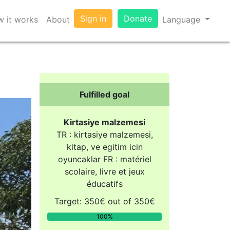
Sign in
Donate
 it works
About
Language
Fulfilled goal
Kirtasiye malzemesi
TR : kirtasiye malzemesi,
kitap, ve egitim icin
oyuncaklar FR : matériel
scolaire, livre et jeux
éducatifs
Target: 350€ out of 350€
100%