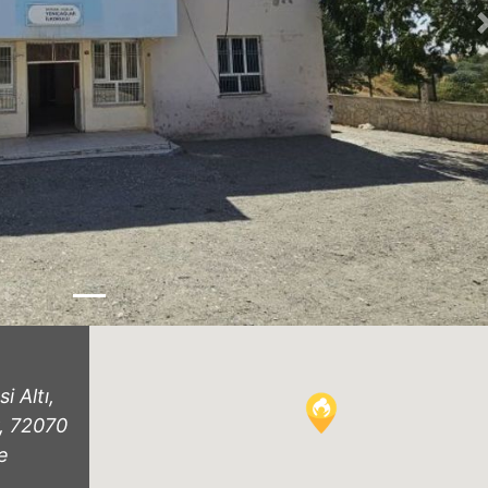
i Altı,
r, 72070
e