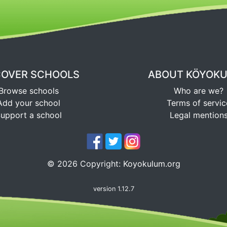
COVER SCHOOLS
ABOUT KÖYOK
Browse schools
Who are we?
Add your school
Terms of servic
upport a school
Legal mention
©
2026
Copyright:
Koyokulum.org
version 1.12.7