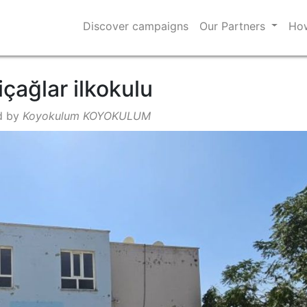
Discover campaigns
Our Partners
How
çağlar ilkokulu
d by
Koyokulum KOYOKULUM