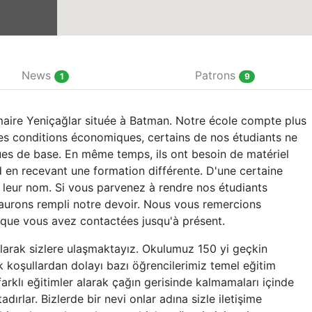
News
Patrons
1
9
aire Yeniçağlar située à Batman. Notre école compte plus
des conditions économiques, certains de nos étudiants ne
es de base. En même temps, ils ont besoin de matériel
en recevant une formation différente. D'une certaine
eur nom. Si vous parvenez à rendre nos étudiants
 aurons rempli notre devoir. Nous vous remercions
que vous avez contactées jusqu'à présent.
larak sizlere ulaşmaktayız. Okulumuz 150 yi geçkin
koşullardan dolayı bazı öğrencilerimiz temel eğitim
rklı eğitimler alarak çağın gerisinde kalmamaları içinde
dırlar. Bizlerde bir nevi onlar adına sizle iletişime