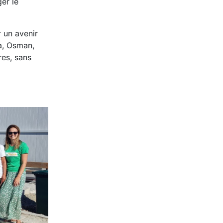
ger le
 un avenir
ra, Osman,
res, sans