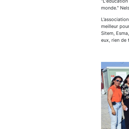
"L'éducation 
monde." Nel
L’associatio
meilleur pour
Sitem, Esma, 
eux, rien de 