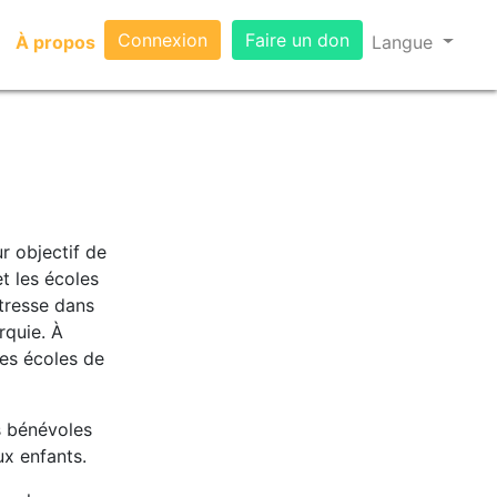
Connexion
Faire un don
À propos
(current)
Langue
r objectif de
t les écoles
étresse dans
rquie. À
les écoles de
s bénévoles
ux enfants.