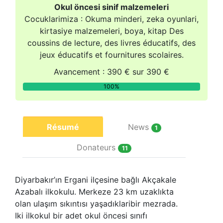
Okul öncesi sinif malzemeleri
Cocuklarimiza : Okuma minderi, zeka oyunlari,
kirtasiye malzemeleri, boya, kitap Des
coussins de lecture, des livres éducatifs, des
jeux éducatifs et fournitures scolaires.
Avancement : 390 € sur 390 €
100%
Résumé
News
1
Donateurs
11
Diyarbakır’ın Ergani ilçesine bağlı Akçakale
Azabalı ilkokulu. Merkeze 23 km uzaklıkta
olan ulaşım sıkıntısı yaşadıklaribir mezrada.
Iki ilkokul bir adet okul öncesi sınıfı