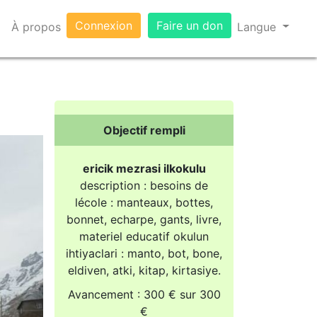
Connexion
Faire un don
e
À propos
Langue
Objectif rempli
ericik mezrasi ilkokulu
description : besoins de
lécole : manteaux, bottes,
bonnet, echarpe, gants, livre,
materiel educatif okulun
ihtiyaclari : manto, bot, bone,
eldiven, atki, kitap, kirtasiye.
Avancement : 300 € sur 300
€