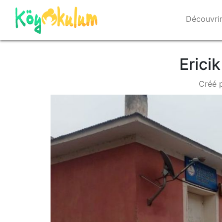
Découvri
Erici
Créé 